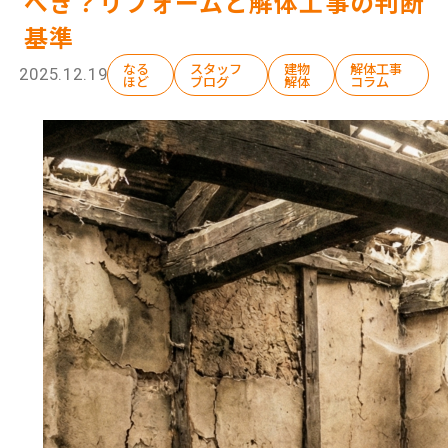
べき？リフォームと解体工事の判断
基準
なる
スタッフ
建物
解体工事
2025.12.19
ほど
ブログ
解体
コラム
選ばれる理由
解体工事の流れ
会社概要
施工事例
現場ブログ