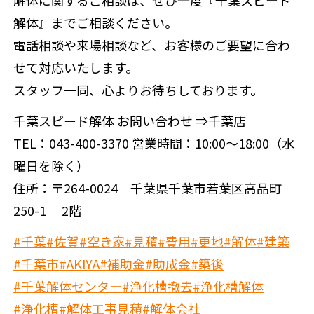
解体』までご相談ください。
電話相談や来場相談など、お客様のご要望に合わ
せて対応いたします。
スタッフ一同、心よりお待ちしております。
千葉スピード解体 お問い合わせ ⇒千葉店
TEL：043-400-3370 営業時間：10:00～18:00（水
曜日を除く）
住所：〒264-0024 千葉県千葉市若葉区高品町
250-1 2階
#千葉
#佐賀
#空き家
#見積
#費用
#更地
#解体
#建築
#千葉市
#AKIYA
#補助金
#助成金
#築後
#千葉解体センター
#浄化槽撤去
#浄化槽解体
#浄化槽
#解体工事見積
#解体会社