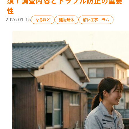
須！調査内容とトラブル防止の重要
性
2026.01.15
なるほど
建物解体
解体工事コラム
選ばれる理由
解体工事の流れ
会社概要
施工事例
現場ブログ