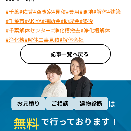
#千葉
#佐賀
#空き家
#見積
#費用
#更地
#解体
#建築
#千葉市
#AKIYA
#補助金
#助成金
#築後
#千葉解体センター
#浄化槽撤去
#浄化槽解体
#浄化槽
#解体工事見積
#解体会社
記事一覧へ戻る
は
お見積り
ご相談
建物診断
無
料
で行っております！