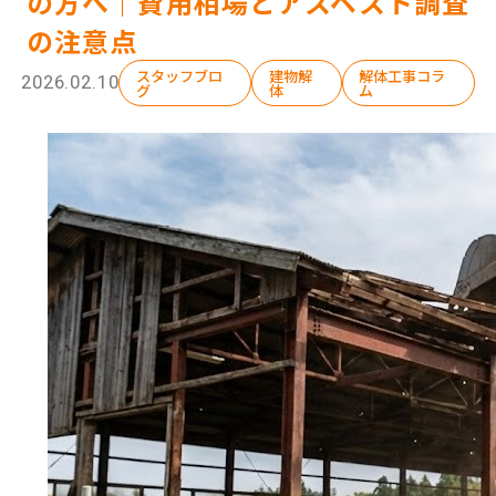
の方へ｜費用相場とアスベスト調査
の注意点
スタッフブロ
建物解
解体工事コラ
2026.02.10
グ
体
ム
選ばれる理由
解体工事の流れ
会社概要
施工事例
現場ブログ