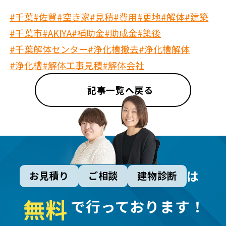
#千葉
#佐賀
#空き家
#見積
#費用
#更地
#解体
#建築
#千葉市
#AKIYA
#補助金
#助成金
#築後
#千葉解体センター
#浄化槽撤去
#浄化槽解体
#浄化槽
#解体工事見積
#解体会社
記事一覧へ戻る
は
お見積り
ご相談
建物診断
無
料
で行っております！