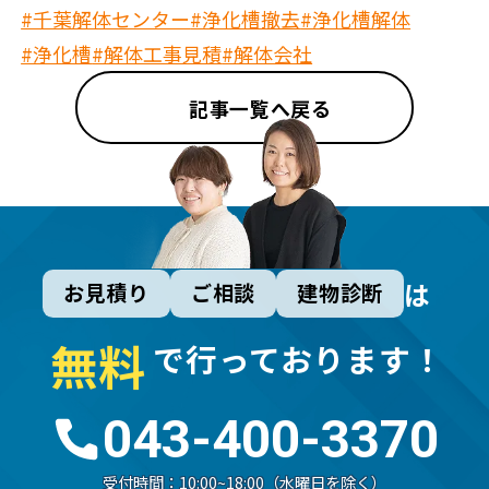
#千葉解体センター
#浄化槽撤去
#浄化槽解体
#浄化槽
#解体工事見積
#解体会社
記事一覧へ戻る
は
お見積り
ご相談
建物診断
無
料
で行っております！
043-400-3370
受付時間：
10:00~18:00（水曜日を除く）