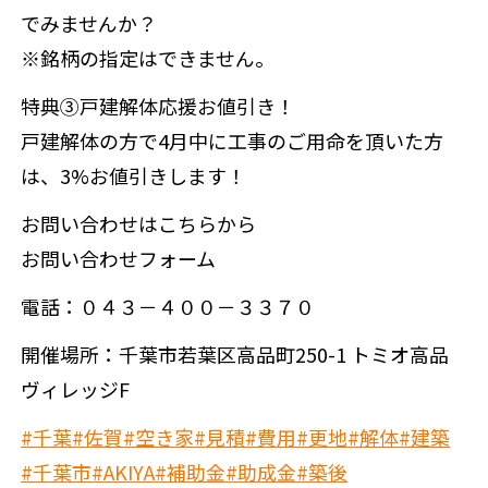
でみませんか？
※銘柄の指定はできません。
特典③戸建解体応援お値引き！
戸建解体の方で4月中に工事のご用命を頂いた方
は、3%お値引きします！
お問い合わせはこちらから
お問い合わせフォーム
電話：０４３－４００－３３７０
開催場所：千葉市若葉区高品町250-1 トミオ高品
ヴィレッジF
#千葉
#佐賀
#空き家
#見積
#費用
#更地
#解体
#建築
#千葉市
#AKIYA
#補助金
#助成金
#築後