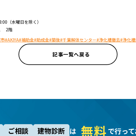
～18:00（水曜日を除く）
1 2階
葉市
#AKIYA
#補助金
#助成金
#築後
#千葉解体センター
#浄化槽撤去
#浄化槽
記事一覧へ戻る
無
料
ご相談
建物診断
は
で行って