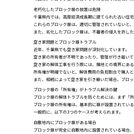
老朽化したブロック塀の放置は危険
千葉県内では、高度経済成長期に建てられた古い住宅
これらのブロック塀は、適切に管理されていないと、
また、劣化したブロック塀は、不審者の侵入を許した
空き家問題とブロック塀トラブル
近年、千葉県でも空き家問題が深刻化しています。
空き家の所有者が不明であったり、管理が行き届いて
空き家の解体工事を行う際には、隣地との境界にある
所有権が明確でないと、解体費用の負担割合で隣人と
また、相続によって空き家を引き継いだ場合、ブロッ
ブロック塀の「所有権」がトラブル解決の鍵
ブロック塀の解体トラブルを防ぐためには、まず「所
ブロック塀の所有権は、基本的に塀が設置されている
一般的に、以下の3つのケースが考えられます。
自敷地内にブロック塀がある場合
ブロック塀が完全に自敷地内に設置されている場合、