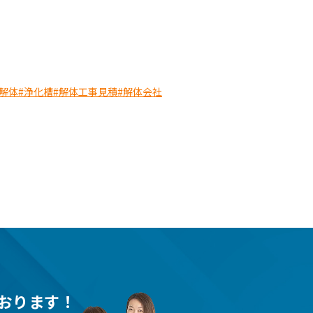
解体
#浄化槽
#解体工事見積
#解体会社
おります！