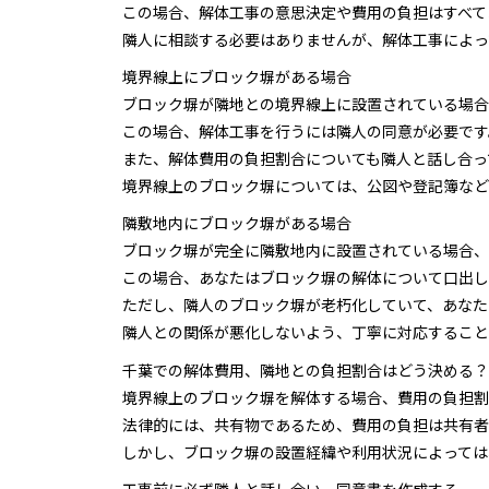
この場合、解体工事の意思決定や費用の負担はすべて
隣人に相談する必要はありませんが、解体工事によっ
境界線上にブロック塀がある場合
ブロック塀が隣地との境界線上に設置されている場合
この場合、解体工事を行うには隣人の同意が必要です
また、解体費用の負担割合についても隣人と話し合っ
境界線上のブロック塀については、公図や登記簿など
隣敷地内にブロック塀がある場合
ブロック塀が完全に隣敷地内に設置されている場合、
この場合、あなたはブロック塀の解体について口出し
ただし、隣人のブロック塀が老朽化していて、あなた
隣人との関係が悪化しないよう、丁寧に対応すること
千葉での解体費用、隣地との負担割合はどう決める？
境界線上のブロック塀を解体する場合、費用の負担割
法律的には、共有物であるため、費用の負担は共有者
しかし、ブロック塀の設置経緯や利用状況によっては
工事前に必ず隣人と話し合い、同意書を作成する