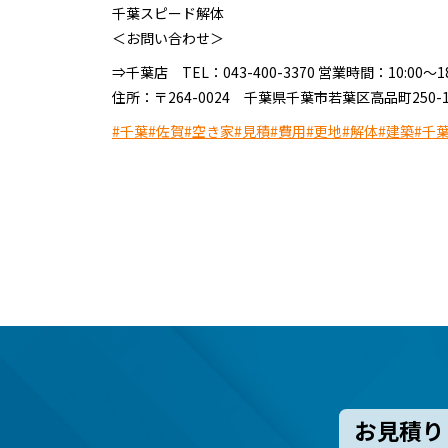
千葉スピード解体
＜お問い合わせ＞
⇒千葉店 TEL：043-400-3370 営業時間：10:00
住所：〒264-0024 千葉県千葉市若葉区高品町250-
#千葉
#佐賀
#空き家
#見積
#費用
#更地
#解体
#建築
#千
お見積り