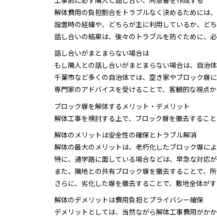
解体費用の負担割合をトラブルなく決めるためには、
設置時の経緯や、どちらが主に利用しているか、どち
話し合いの結果は、後々のトラブルを防ぐために、必
話し合いがまとまらない場合は
もし隣人との話し合いがまとまらない場合は、自治体
千葉市など多くの自治体では、空き家やブロック塀に
専門家のアドバイスを受けることで、客観的な視点か
ブロック塀を解体するメリット・デメリット
解体工事を検討する上で、ブロック塀を撤去すること
解体のメリットは安全性の確保とトラブル解消
解体の最大のメリットは、老朽化したブロック塀によ
特に、通学路に面している場合などは、早急な対応が
また、隣地との共有ブロック塀を撤去することで、所
さらに、劣化した塀を撤去することで、敷地全体がす
解体のデメリットは費用負担とプライバシー確保
デメリットとしては、当然ながら解体工事費用がかか