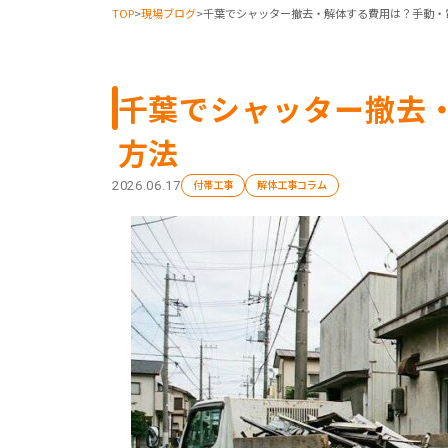
TOP
>
現場ブログ
>
千葉でシャッター撤去・解体する費用は？手動・
千葉でシャッター撤去
方法
付帯工事
解体工事コラム
2026.06.17