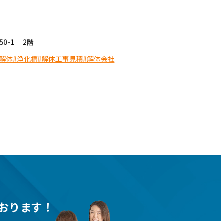
50-1 2階
解体
#浄化槽
#解体工事見積
#解体会社
おります！