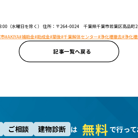
0～18:00（水曜日を除く） 住所：〒264-0024 千葉県千葉市若葉区高品町2
葉市
#AKIYA
#補助金
#助成金
#築後
#千葉解体センター
#浄化槽撤去
#浄化槽
記事一覧へ戻る
無
料
ご相談
建物診断
は
で行って