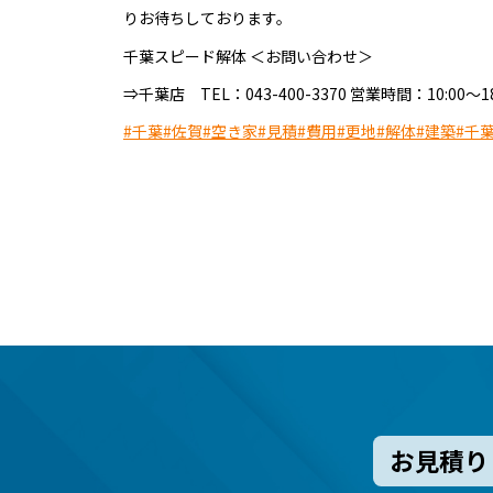
りお待ちしております。
千葉スピード解体 ＜お問い合わせ＞
⇒千葉店 TEL：043-400-3370 営業時間：10:0
#千葉
#佐賀
#空き家
#見積
#費用
#更地
#解体
#建築
#千
お見積り