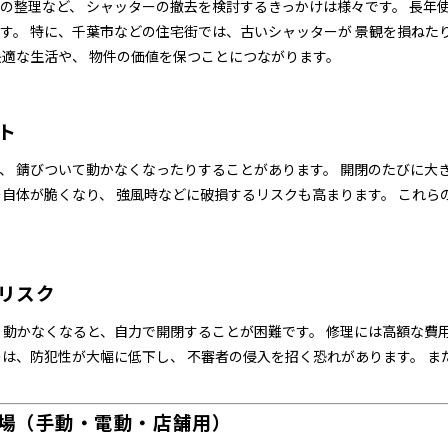
の整理など、 シャッターの撤去を検討するきっかけは様々です。 長年
す。 特に、千葉市などの住宅街では、古いシャッターが 景観を損ねた
快適な生活や、 物件の価値を保つことにつながります。
ト
、 錆びついて動かなくなったりすることがあります。 開閉のたびに大
ー自体が脆くなり、 強風時などに破損するリスクも高まります。 これ
リスク
 動かなくなると、自力で開閉することが困難です。 修理には高額な費
ーは、防犯性が大幅に低下し、 不審者の侵入を招く恐れがあります。 ま
場（手動・電動・店舗用）