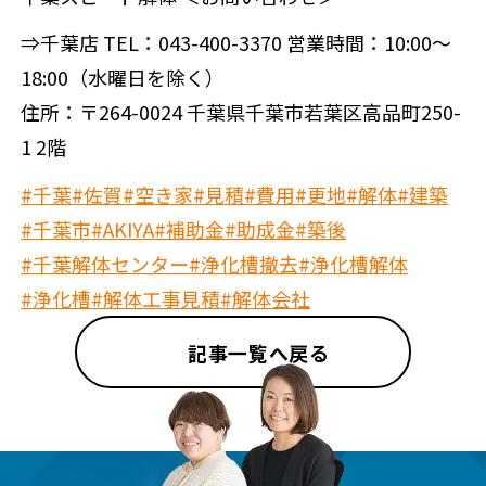
⇒千葉店 TEL：043-400-3370 営業時間：10:00～
18:00（水曜日を除く）
住所：〒264-0024 千葉県千葉市若葉区高品町250-
1 2階
#千葉
#佐賀
#空き家
#見積
#費用
#更地
#解体
#建築
#千葉市
#AKIYA
#補助金
#助成金
#築後
#千葉解体センター
#浄化槽撤去
#浄化槽解体
#浄化槽
#解体工事見積
#解体会社
記事一覧へ戻る