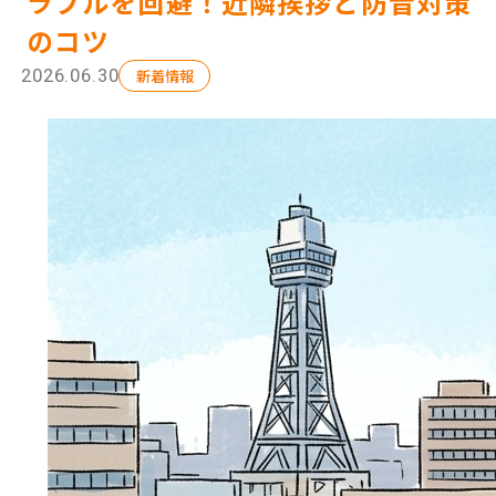
ラブルを回避！近隣挨拶と防音対策
のコツ
選ばれ
2026.06.30
新着情報
解体工
会社
施工
現場
補助