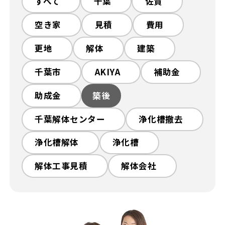
解体工事の流れ
解体工事メニュー
すべて
千葉
佐賀
空き家
見積
費用
会社概要
スタッフ紹介
更地
解体
建築
施工事例
相談会/イベント
千葉市
AKIYA
補助金
助成金
築後
現場ブログ
お客様の声
千葉解体センター
浄化槽撤去
補助金情報
空き家対策
浄化槽解体
浄化槽
解体工事見積
解体会社
来店予約