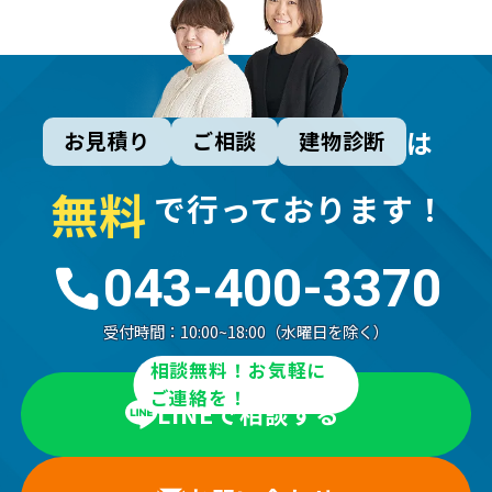
は
お見積り
ご相談
建物診断
無
料
で行っております！
043-400-3370
受付時間：
10:00~18:00（水曜日を除く）
相談無料！お気軽に
ご連絡を！
LINEで相談する